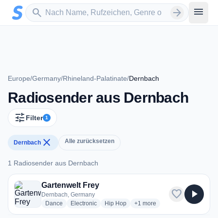
Zum Hauptinhalt springen
Sender suchen
menu
search
arrow_forward
Europe
/
Germany
/
Rhineland-Palatinate
/
Dernbach
Radiosender aus Dernbach
tune
Filter
1
close
Alle zurücksetzen
Dernbach
1 Radiosender aus Dernbach
1 Radiosender aus Dernbach
Gartenwelt Frey
favorite
play_arrow
Dernbach, Germany
radio stations
radio stations
radio stations
more genres for Gartenwelt F
Dance
Electronic
Hip Hop
+1
more