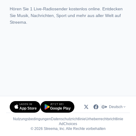
Hören Sie 1 Live-Radiosender kostenlos online. Entdecken
Sie Musik, Nachrichten, Sport und mehr aus aller Welt auf
Streema.
LADEN IM
JETZT BEI
Deutsch
App Store
Google Play
Nutzungsbedingungen
Datenschutzrichtlinie
Urheberrechtsrichtlinie
(öffnet in neuem Tab)
AdChoices
© 2026 Streema, Inc. Alle Rechte vorbehalten