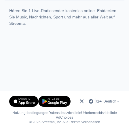
Hören Sie 1 Live-Radiosender kostenlos online. Entdecken
Sie Musik, Nachrichten, Sport und mehr aus aller Welt auf
Streema.
LADEN IM
JETZT BEI
Deutsch
App Store
Google Play
Nutzungsbedingungen
Datenschutzrichtlinie
Urheberrechtsrichtlinie
(öffnet in neuem Tab)
AdChoices
© 2026 Streema, Inc. Alle Rechte vorbehalten