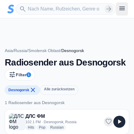
Zum Hauptinhalt springen
Sender suchen
menu
search
arrow_forward
Asia
/
Russia
/
Smolensk Oblast
/
Desnogorsk
Radiosender aus Desnogorsk
tune
Filter
1
close
Alle zurücksetzen
Desnogorsk
1 Radiosender aus Desnogorsk
1 Radiosender aus Desnogorsk
ДЛС ФМ
favorite
play_arrow
102.1 FM · Desnogorsk, Russia
radio stations
radio stations
radio stations
Hits
Pop
Russian