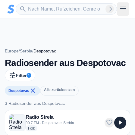
Zum Hauptinhalt springen
Sender suchen
menu
search
arrow_forward
Europe
/
Serbia
/
Despotovac
Radiosender aus Despotovac
tune
Filter
1
close
Alle zurücksetzen
Despotovac
3 Radiosender aus Despotovac
3 Radiosender aus Despotovac
Radio Strela
favorite
play_arrow
90.7 FM · Despotovac, Serbia
radio stations
Folk