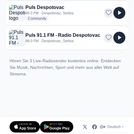
Puls Despotovac
favorite
play_arrow
96.0 FM · Despotovac, Serbia
radio stations
Community
Puls 91.1 FM - Radio Despotovac
favorite
play_arrow
98.0 FM · Despotovac, Serbia
Hören Sie 3 Live-Radiosender kostenlos online. Entdecken
Sie Musik, Nachrichten, Sport und mehr aus aller Welt auf
Streema.
LADEN IM
JETZT BEI
Deutsch
App Store
Google Play