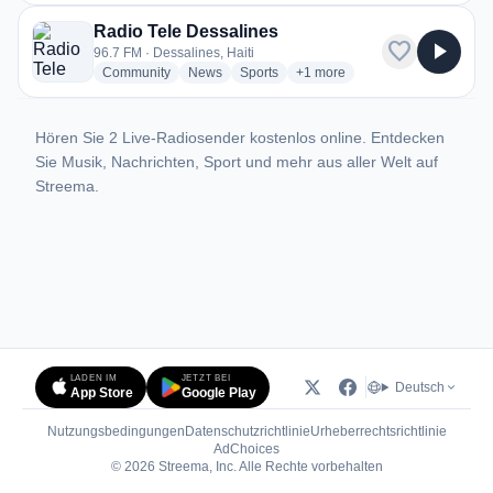
Radio Tele Dessalines
favorite
play_arrow
96.7 FM · Dessalines, Haiti
radio stations
radio stations
radio stations
more genres for Radio Tele D
Community
News
Sports
+1
more
Hören Sie 2 Live-Radiosender kostenlos online. Entdecken
Sie Musik, Nachrichten, Sport und mehr aus aller Welt auf
Streema.
LADEN IM
JETZT BEI
Deutsch
App Store
Google Play
Nutzungsbedingungen
Datenschutzrichtlinie
Urheberrechtsrichtlinie
(öffnet in neuem Tab)
AdChoices
© 2026 Streema, Inc. Alle Rechte vorbehalten