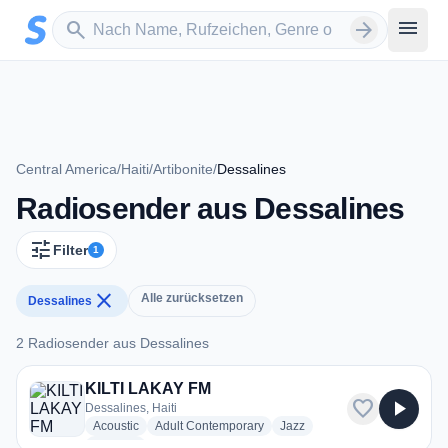
Zum Hauptinhalt springen
Sender suchen
menu
search
arrow_forward
Central America
/
Haiti
/
Artibonite
/
Dessalines
Radiosender aus Dessalines
tune
Filter
1
close
Alle zurücksetzen
Dessalines
2 Radiosender aus Dessalines
2 Radiosender aus Dessalines
KILTI LAKAY FM
favorite
play_arrow
Dessalines, Haiti
radio stations
radio stations
radio stations
Acoustic
Adult Contemporary
Jazz
more genres for KILTI LAKAY FM
+1
more