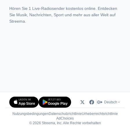
Hören Sie 1 Live-Radiosender kostenlos online. Entdecken
Sie Musik, Nachrichten, Sport und mehr aus aller Welt auf
Streema.
LADEN IM
JETZT BEI
Deutsch
App Store
Google Play
Nutzungsbedingungen
Datenschutzrichtlinie
Urheberrechtsrichtlinie
(öffnet in neuem Tab)
AdChoices
© 2026 Streema, Inc. Alle Rechte vorbehalten