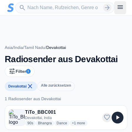
Zum Hauptinhalt springen
Sender suchen
menu
search
arrow_forward
Asia
/
India
/
Tamil Nadu
/
Devakottai
Radiosender aus Devakottai
tune
Filter
1
close
Alle zurücksetzen
Devakottai
1 Radiosender aus Devakottai
1 Radiosender aus Devakottai
TiTo_BBC001
favorite
play_arrow
Devakottai, India
radio stations
radio stations
radio stations
more genres for TiTo_BBC001
90s
Bhangra
Dance
+1
more