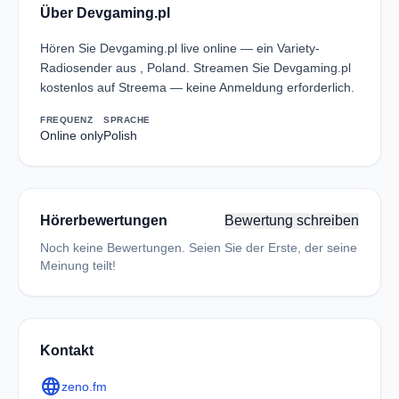
Über Devgaming.pl
Hören Sie Devgaming.pl live online — ein Variety-
Radiosender aus , Poland. Streamen Sie Devgaming.pl
kostenlos auf Streema — keine Anmeldung erforderlich.
FREQUENZ
SPRACHE
Online only
Polish
Hörerbewertungen
Bewertung schreiben
Noch keine Bewertungen. Seien Sie der Erste, der seine
Meinung teilt!
Kontakt
language
zeno.fm