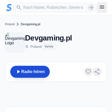
Zum Hauptinhalt springen
Sender suchen
menu
search
arrow_forward
chevron_right
Poland
Devgaming.pl
Devgaming.pl
place
, Poland
Variety
play_arrow
favorite
share
Radio hören