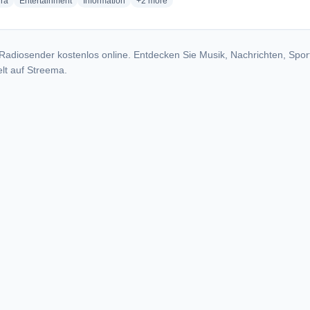
radio stations
radio stations
radio stations
more genres for All India Radio - AIR Idukki
ra
Entertainment
Information
+2
more
Radiosender kostenlos online. Entdecken Sie Musik, Nachrichten, Spor
lt auf Streema.