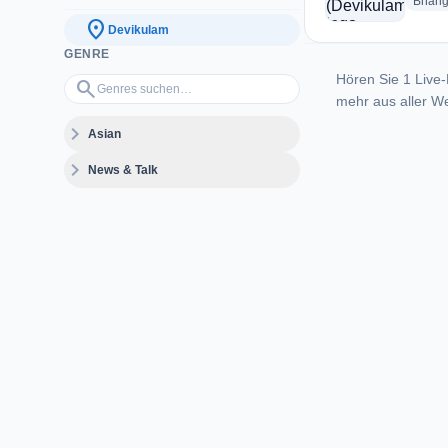
Bhang
location_on
Devikulam
GENRE
Hören Sie 1 Live-
Genres suchen…
search
mehr aus aller We
expand_more
Asian
expand_more
News & Talk