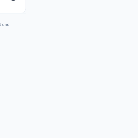
 (Devikulam)
t und