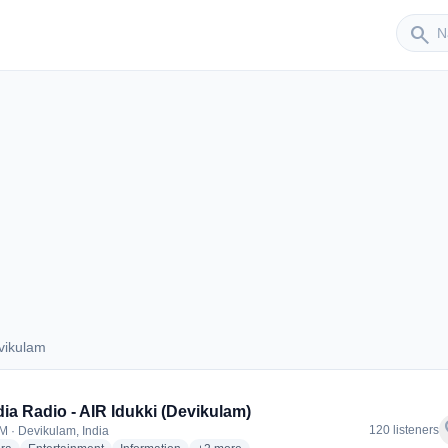
Sender
search
vikulam
Devikulam
ndia Radio - AIR Idukki (Devikulam)
f
120 listeners
M · Devikulam, India