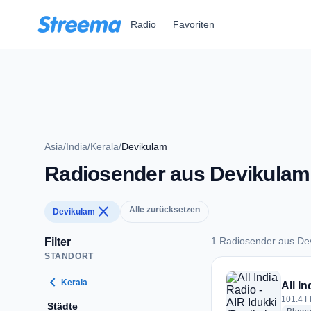
Zum Hauptinhalt springen
Radio
Favoriten
Asia
/
India
/
Kerala
/
Devikulam
Radiosender aus Devikulam
close
Alle zurücksetzen
Devikulam
1 Radiosender aus De
Filter
STANDORT
1 Radiosender aus 
chevron_left
Kerala
All I
101.4 F
Städte