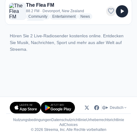
The Flea FM
favorite
play_arrow
88.2 FM · Devonport, New Zealand
radio stations
radio stations
radio stations
Community
Entertainment
News
more genres for The Flea FM
+1
more
Hören Sie 2 Live-Radiosender kostenlos online. Entdecken
Sie Musik, Nachrichten, Sport und mehr aus aller Welt auf
Streema.
LADEN IM
JETZT BEI
Deutsch
App Store
Google Play
Nutzungsbedingungen
Datenschutzrichtlinie
Urheberrechtsrichtlinie
(öffnet in neuem Tab)
AdChoices
© 2026 Streema, Inc. Alle Rechte vorbehalten