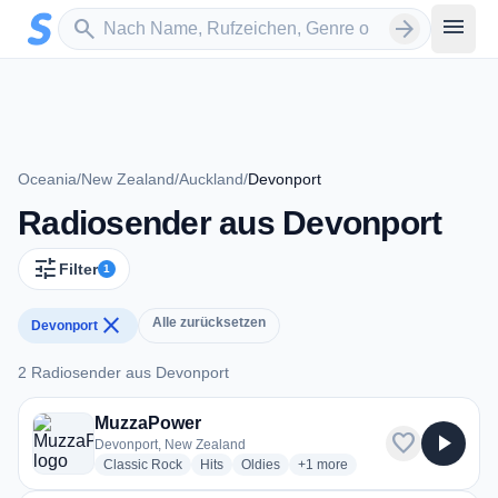
Zum Hauptinhalt springen
Sender suchen
menu
search
arrow_forward
Oceania
/
New Zealand
/
Auckland
/
Devonport
Radiosender aus Devonport
tune
Filter
1
close
Alle zurücksetzen
Devonport
2 Radiosender aus Devonport
2 Radiosender aus Devonport
MuzzaPower
favorite
play_arrow
Devonport, New Zealand
radio stations
radio stations
radio stations
more genres for MuzzaPower
Classic Rock
Hits
Oldies
+1
more