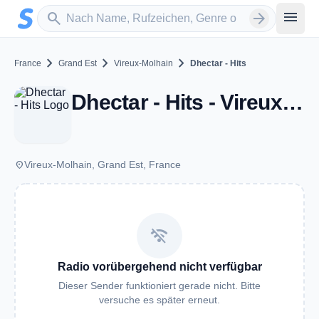
Zum Hauptinhalt springen
Sender suchen
menu
search
arrow_forward
chevron_right
chevron_right
chevron_right
France
Grand Est
Vireux-Molhain
Dhectar - Hits
Dhectar - Hits - Vireux-Molhain
place
Vireux-Molhain, Grand Est, France
wifi_off
Radio vorübergehend nicht verfügbar
Dieser Sender funktioniert gerade nicht. Bitte
versuche es später erneut.