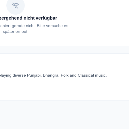
wifi_off
bergehend nicht verfügbar
oniert gerade nicht. Bitte versuche es
später erneut.
 playing diverse Punjabi, Bhangra, Folk and Classical music.