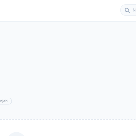
Sender
search
njabi