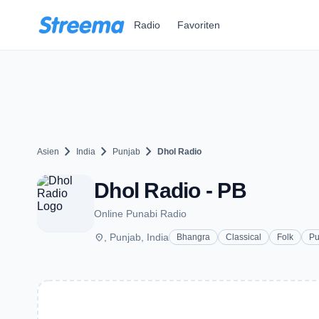
Zum Hauptinhalt springen
Radio
Favoriten
chevron_right
chevron_right
chevron_right
Asien
India
Punjab
Dhol Radio
Dhol Radio - PB
Online Punabi Radio
place
, Punjab, India
Bhangra
Classical
Folk
Pu