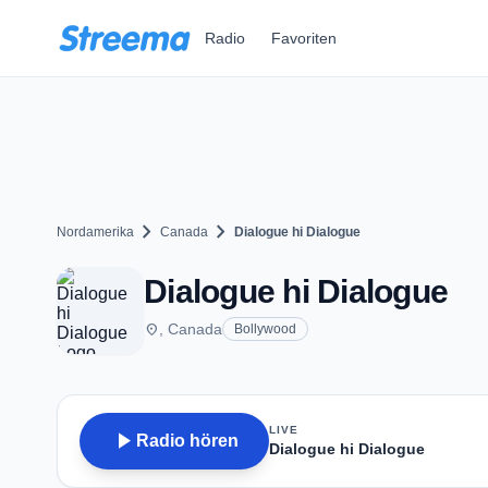
Zum Hauptinhalt springen
Radio
Favoriten
chevron_right
chevron_right
Nordamerika
Canada
Dialogue hi Dialogue
Dialogue hi Dialogue
place
, Canada
Bollywood
LIVE
play_arrow
Radio hören
Dialogue hi Dialogue