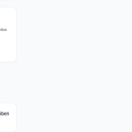
nlos
iben