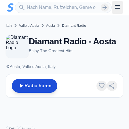
Zum Hauptinhalt springen
Sender suchen
menu
search
arrow_forward
chevron_right
chevron_right
chevron_right
Italy
Valle d'Aosta
Aosta
Diamant Radio
Diamant Radio - Aosta
Enjoy The Greatest Hits
place
Aosta, Valle d'Aosta, Italy
play_arrow
favorite
share
Radio hören