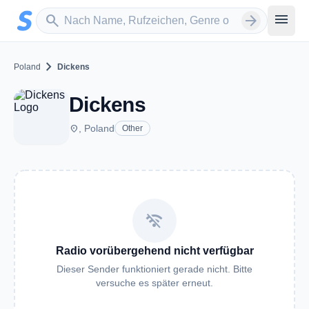
Zum Hauptinhalt springen
Sender suchen
menu
search
arrow_forward
chevron_right
Poland
Dickens
Dickens
place
, Poland
Other
wifi_off
Radio vorübergehend nicht verfügbar
Dieser Sender funktioniert gerade nicht. Bitte
versuche es später erneut.