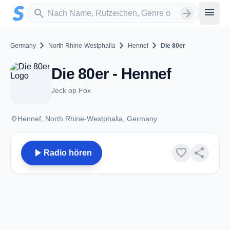
Zum Hauptinhalt springen
Sender suchen
menu
search
arrow_forward
chevron_right
chevron_right
chevron_right
Germany
North Rhine-Westphalia
Hennef
Die 80er
Die 80er - Hennef
Jeck op Fox
place
Hennef, North Rhine-Westphalia, Germany
play_arrow
favorite
share
Radio hören