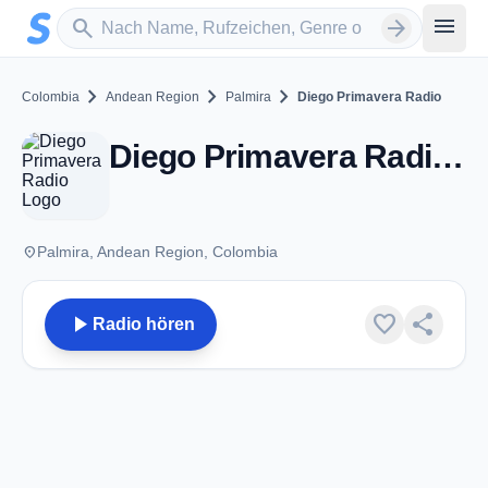
Zum Hauptinhalt springen
Sender suchen
menu
search
arrow_forward
chevron_right
chevron_right
chevron_right
Colombia
Andean Region
Palmira
Diego Primavera Radio
Diego Primavera Radio - Palmira
place
Palmira, Andean Region, Colombia
play_arrow
favorite
share
Radio hören