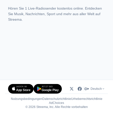
Hören Sie 1 Live-Radiosender kostenlos online. Entdecken
Sie Musik, Nachrichten, Sport und mehr aus aller Welt auf
Streema.
LADEN IM
JETZT BEI
Deutsch
App Store
Google Play
Nutzungsbedingungen
Datenschutzrichtlinie
Urheberrechtsrichtlinie
(öffnet in neuem Tab)
AdChoices
© 2026 Streema, Inc. Alle Rechte vorbehalten