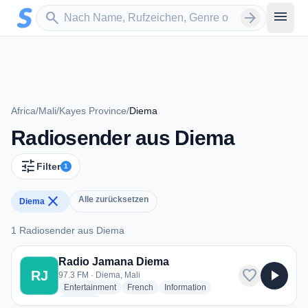
Zum Hauptinhalt springen
Sender suchen
menu
search
arrow_forward
Africa
/
Mali
/
Kayes Province
/
Diema
Radiosender aus Diema
tune
Filter
1
close
Alle zurücksetzen
Diema
1 Radiosender aus Diema
1 Radiosender aus Diema
Radio Jamana Diema
favorite
play_arrow
RJ
97.3 FM · Diema, Mali
radio stations
radio stations
radio stations
Entertainment
French
Information
more genres for Radio Jamana Diema
+2
more