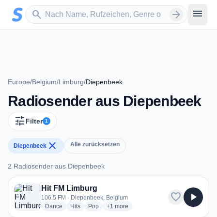
Zum Hauptinhalt springen
Sender suchen
menu
search
arrow_forward
Europe
/
Belgium
/
Limburg
/
Diepenbeek
Radiosender aus Diepenbeek
tune
Filter
1
close
Alle zurücksetzen
Diepenbeek
2 Radiosender aus Diepenbeek
2 Radiosender aus Diepenbeek
Hit FM Limburg
favorite
play_arrow
106.5 FM · Diepenbeek, Belgium
radio stations
radio stations
radio stations
more genres for Hit FM Limburg
Dance
Hits
Pop
+1
more