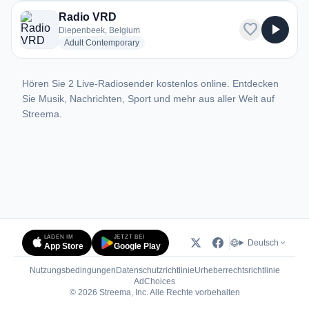
Radio VRD
favorite
play_arrow
Diepenbeek, Belgium
radio stations
Adult Contemporary
Hören Sie 2 Live-Radiosender kostenlos online. Entdecken
Sie Musik, Nachrichten, Sport und mehr aus aller Welt auf
Streema.
LADEN IM
JETZT BEI
Deutsch
App Store
Google Play
Nutzungsbedingungen
Datenschutzrichtlinie
Urheberrechtsrichtlinie
(öffnet in neuem Tab)
AdChoices
© 2026 Streema, Inc. Alle Rechte vorbehalten