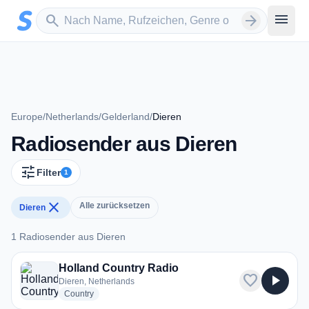
Zum Hauptinhalt springen
Sender suchen
menu
search
arrow_forward
Europe
/
Netherlands
/
Gelderland
/
Dieren
Radiosender aus Dieren
tune
Filter
1
close
Alle zurücksetzen
Dieren
1 Radiosender aus Dieren
1 Radiosender aus Dieren
Holland Country Radio
favorite
play_arrow
Dieren, Netherlands
radio stations
Country