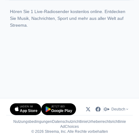
Hören Sie 1 Live-Radiosender kostenlos online. Entdecken
Sie Musik, Nachrichten, Sport und mehr aus aller Welt auf
Streema.
LADEN IM
JETZT BEI
Deutsch
App Store
Google Play
Nutzungsbedingungen
Datenschutzrichtlinie
Urheberrechtsrichtlinie
(öffnet in neuem Tab)
AdChoices
© 2026 Streema, Inc. Alle Rechte vorbehalten