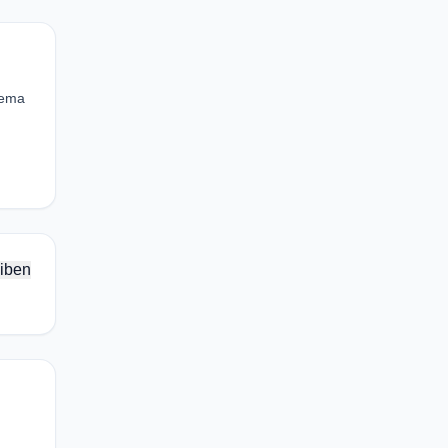
eema
iben