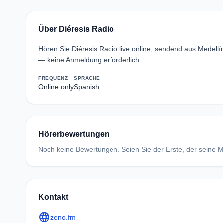
Über Diéresis Radio
Hören Sie Diéresis Radio live online, sendend aus Medellí
— keine Anmeldung erforderlich.
FREQUENZ
SPRACHE
Online only
Spanish
Hörerbewertungen
Noch keine Bewertungen. Seien Sie der Erste, der seine Me
Kontakt
language
zeno.fm