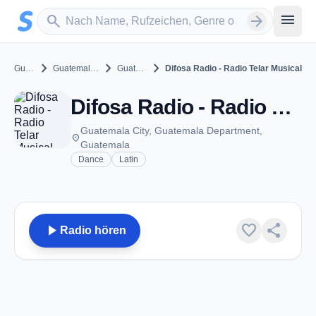
Zum Hauptinhalt springen
Sender suchen
menu
search
arrow_forward
chevron_right
chevron_right
chevron_right
Guatemala
Guatemala Department
Guatemala City
Difosa Radio - Radio Telar Musical
Difosa Radio - Radio Telar Musical - Guatemala City
Guatemala City, Guatemala Department,
place
Guatemala
Dance
Latin
play_arrow
favorite
share
Radio hören