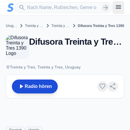
Zum Hauptinhalt springen
Sender suchen
menu
search
arrow_forward
chevron_right
chevron_right
chevron_right
Uruguay
Treinta y Tres
Treinta y Tres
Difusora Treinta y Tres 1390
Difusora Treinta y Tres 1390 - AM 1390 - Treinta y Tres
place
Treinta y Tres, Treinta y Tres, Uruguay
play_arrow
favorite
share
Radio hören