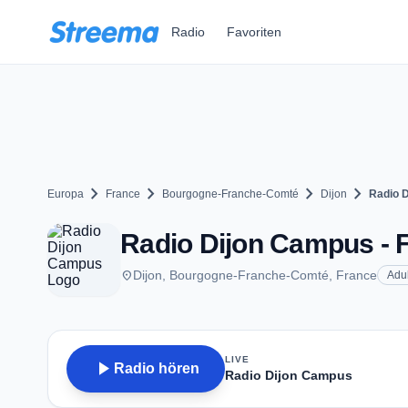
Zum Hauptinhalt springen
Radio
Favoriten
chevron_right
chevron_right
chevron_right
chevron_right
Europa
France
Bourgogne-Franche-Comté
Dijon
Radio 
Radio Dijon Campus - F
place
Dijon, Bourgogne-Franche-Comté, France
Adu
LIVE
play_arrow
Radio hören
Radio Dijon Campus