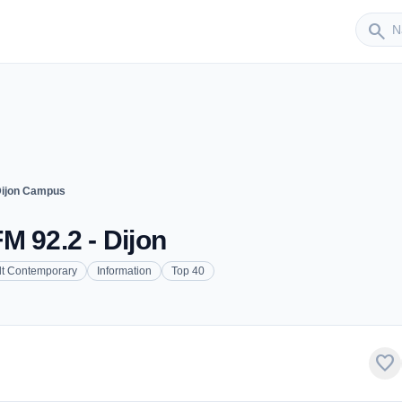
Sender
search
Dijon Campus
M 92.2 - Dijon
lt Contemporary
Information
Top 40
favorite