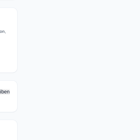
on,
iben