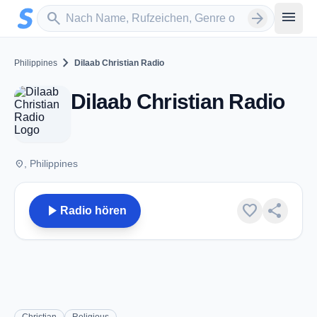
Zum Hauptinhalt springen
Sender suchen
menu
search
arrow_forward
chevron_right
Philippines
Dilaab Christian Radio
Dilaab Christian Radio
place
, Philippines
play_arrow
favorite
share
Radio hören