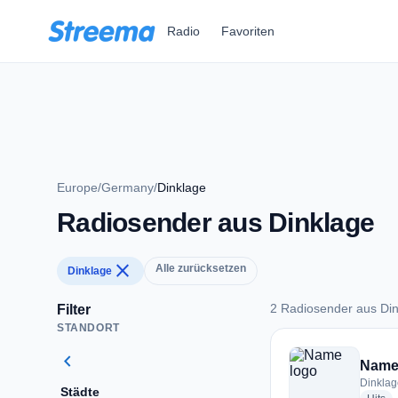
Zum Hauptinhalt springen
Radio
Favoriten
Europe
/
Germany
/
Dinklage
Radiosender aus Dinklage
close
Alle zurücksetzen
Dinklage
2 Radiosender aus Di
Filter
STANDORT
2 Radiosender aus 
chevron_left
Nam
Dinkla
Städte