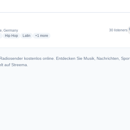
dio stations
f
30 listeners
ge, Germany
radio stations
radio stations
radio stations
more genres for Zar G
e
Hip Hop
Latin
+1
more
Radiosender kostenlos online. Entdecken Sie Musik, Nachrichten, Spor
lt auf Streema.