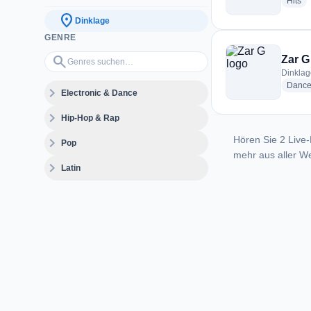
ra
Hits
location_on
Dinklage
GENRE
Genres suchen…
search
Zar G
Dinkla
Danc
expand_more
Electronic & Dance
expand_more
Hip-Hop & Rap
Hören Sie 2 Live-
expand_more
Pop
mehr aus aller We
expand_more
Latin