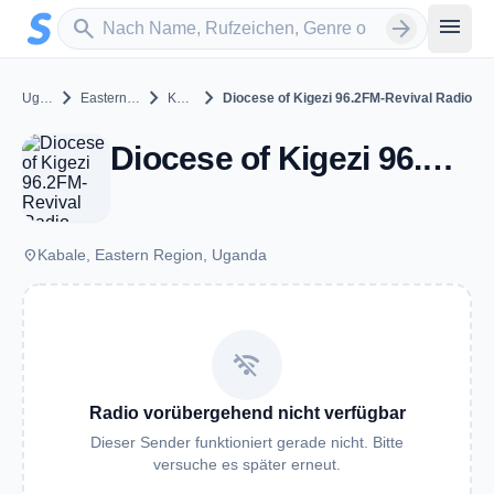
Zum Hauptinhalt springen
Sender suchen
menu
search
arrow_forward
chevron_right
chevron_right
chevron_right
Uganda
Eastern Region
Kabale
Diocese of Kigezi 96.2FM-Revival Radio
Diocese of Kigezi 96.2FM-Revival Radio - FM 96.2 - Kabale
place
Kabale, Eastern Region, Uganda
wifi_off
Radio vorübergehend nicht verfügbar
Dieser Sender funktioniert gerade nicht. Bitte
versuche es später erneut.