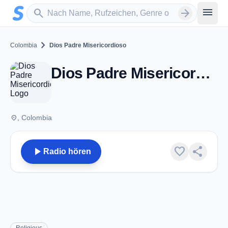
Zum Hauptinhalt springen
Sender suchen
menu
search
arrow_forward
chevron_right
Colombia
Dios Padre Misericordioso
Dios Padre Misericordioso
place
, Colombia
play_arrow
favorite
share
Radio hören