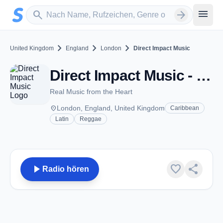
Zum Hauptinhalt springen
Sender suchen
menu
search
arrow_forward
chevron_right
chevron_right
chevron_right
United Kingdom
England
London
Direct Impact Music
Direct Impact Music - London
Real Music from the Heart
place
London, England, United Kingdom
Caribbean
Latin
Reggae
play_arrow
favorite
share
Radio hören