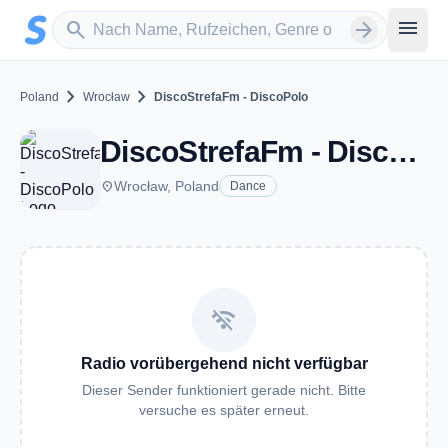
Zum Hauptinhalt springen
Sender suchen
menu
search
arrow_forward
chevron_right
chevron_right
Poland
Wrocław
DiscoStrefaFm - DiscoPolo
DiscoStrefaFm - DiscoPolo - Wrocław
place
Wrocław, Poland
Dance
wifi_off
Radio vorübergehend nicht verfügbar
Dieser Sender funktioniert gerade nicht. Bitte
versuche es später erneut.