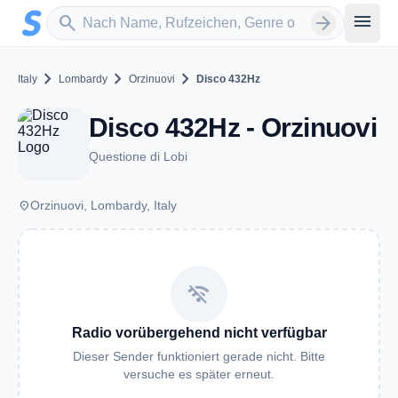
Zum Hauptinhalt springen
Sender suchen
menu
search
arrow_forward
chevron_right
chevron_right
chevron_right
Italy
Lombardy
Orzinuovi
Disco 432Hz
Disco 432Hz - Orzinuovi
Questione di Lobi
place
Orzinuovi, Lombardy, Italy
wifi_off
Radio vorübergehend nicht verfügbar
Dieser Sender funktioniert gerade nicht. Bitte
versuche es später erneut.