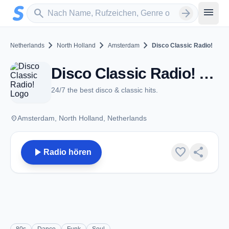
Zum Hauptinhalt springen
Sender suchen
menu
search
arrow_forward
chevron_right
chevron_right
chevron_right
Netherlands
North Holland
Amsterdam
Disco Classic Radio!
Disco Classic Radio! - Amsterdam
24/7 the best disco & classic hits.
place
Amsterdam, North Holland, Netherlands
play_arrow
favorite
share
Radio hören