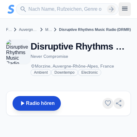
Zum Hauptinhalt springen
Sender suchen
menu
search
arrow_forward
chevron_right
chevron_right
chevron_right
France
Auvergne-Rhône-Alpes
Morzine
Disruptive Rhythms Music Radio (DRMR)
Disruptive Rhythms Music Radio (DRMR) - Morzine
Never Compromise
place
Morzine, Auvergne-Rhône-Alpes, France
Ambient
Downtempo
Electronic
play_arrow
favorite
share
Radio hören