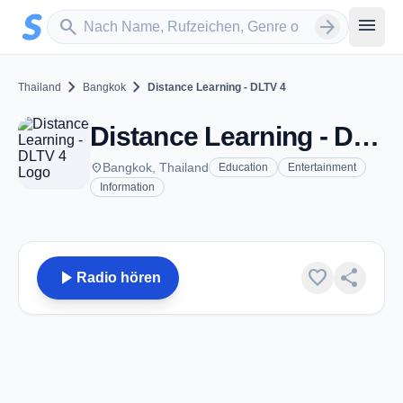
Zum Hauptinhalt springen
Sender suchen
menu
search
arrow_forward
chevron_right
chevron_right
Thailand
Bangkok
Distance Learning - DLTV 4
Distance Learning - DLTV 4 - Bangkok
place
Bangkok, Thailand
Education
Entertainment
Information
play_arrow
favorite
share
Radio hören