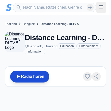
Zum Hauptinhalt springen
Sender suchen
menu
search
arrow_forward
chevron_right
chevron_right
Thailand
Bangkok
Distance Learning - DLTV 5
Distance Learning - DLTV 5 - Bangkok
place
Bangkok, Thailand
Education
Entertainment
Information
play_arrow
favorite
share
Radio hören