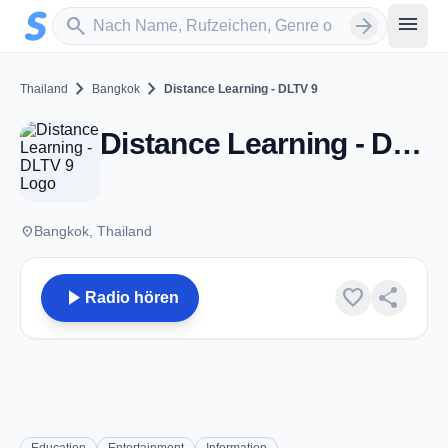
Zum Hauptinhalt springen
Sender suchen
menu
search
arrow_forward
chevron_right
chevron_right
Thailand
Bangkok
Distance Learning - DLTV 9
Distance Learning - DLTV 9 - Bangkok
place
Bangkok, Thailand
play_arrow
favorite
share
Radio hören