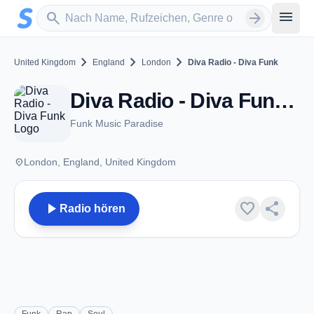
Zum Hauptinhalt springen
Sender suchen
menu
search
arrow_forward
chevron_right
chevron_right
chevron_right
United Kingdom
England
London
Diva Radio - Diva Funk
Diva Radio - Diva Funk - London
Funk Music Paradise
place
London, England, United Kingdom
play_arrow
favorite
share
Radio hören