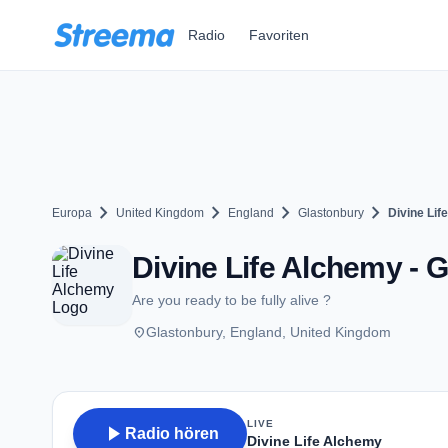
Zum Hauptinhalt springen
Radio
Favoriten
chevron_right
chevron_right
chevron_right
chevron_right
Europa
United Kingdom
England
Glastonbury
Divine Lif
Divine Life Alchemy - 
Are you ready to be fully alive ?
place
Glastonbury, England, United Kingdom
LIVE
play_arrow
Radio hören
Divine Life Alchemy