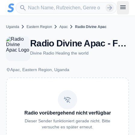
Zum Hauptinhalt springen
Sender suchen
menu
search
arrow_forward
chevron_right
chevron_right
chevron_right
Uganda
Eastern Region
Apac
Radio Divine Apac
Radio Divine Apac - FM 90.6 - Apac
Divine Radio Healing the world
place
Apac, Eastern Region, Uganda
wifi_off
Radio vorübergehend nicht verfügbar
Dieser Sender funktioniert gerade nicht. Bitte
versuche es später erneut.