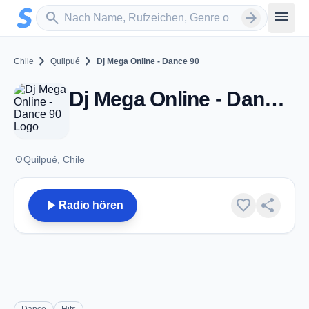
Zum Hauptinhalt springen
Sender suchen
menu
search
arrow_forward
chevron_right
chevron_right
Chile
Quilpué
Dj Mega Online - Dance 90
Dj Mega Online - Dance 90 - Quilpué
place
Quilpué, Chile
play_arrow
favorite
share
Radio hören