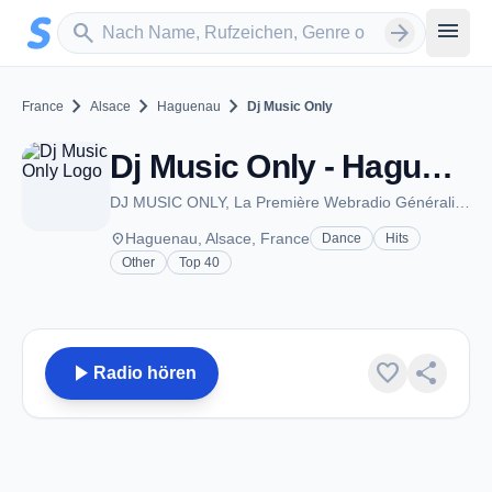
Zum Hauptinhalt springen
Sender suchen
menu
search
arrow_forward
chevron_right
chevron_right
chevron_right
France
Alsace
Haguenau
Dj Music Only
Dj Music Only - Haguenau
DJ MUSIC ONLY, La Première Webradio Généraliste 100% DJ HITS !
place
Haguenau, Alsace, France
Dance
Hits
Other
Top 40
play_arrow
favorite
share
Radio hören