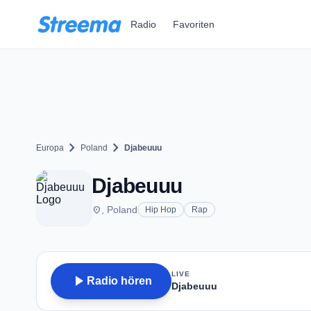
Zum Hauptinhalt springen
Radio
Favoriten
chevron_right
chevron_right
Europa
Poland
Djabeuuu
Djabeuuu
place
, Poland
Hip Hop
Rap
LIVE
play_arrow
Radio hören
Djabeuuu