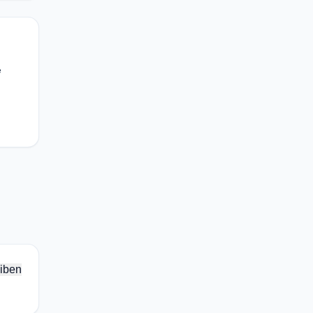
e
iben