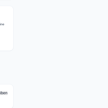
ine
iben