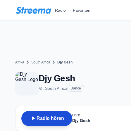
Zum Hauptinhalt springen
Radio
Favoriten
chevron_right
chevron_right
Afrika
South Africa
Djy Gesh
Djy Gesh
place
, South Africa
Dance
LIVE
play_arrow
Radio hören
Djy Gesh