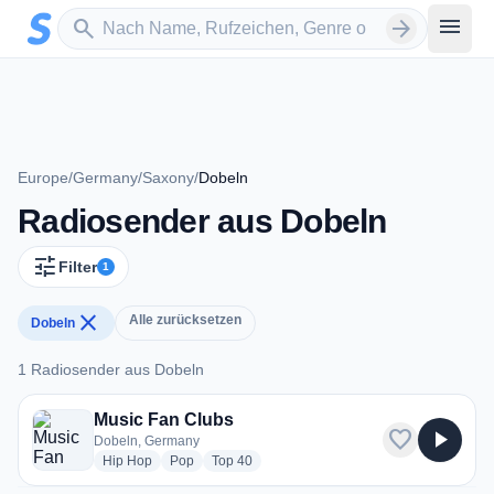
Zum Hauptinhalt springen
Sender suchen
menu
search
arrow_forward
Europe
/
Germany
/
Saxony
/
Dobeln
Radiosender aus Dobeln
tune
Filter
1
close
Alle zurücksetzen
Dobeln
1 Radiosender aus Dobeln
1 Radiosender aus Dobeln
Music Fan Clubs
favorite
play_arrow
Dobeln, Germany
radio stations
radio stations
radio stations
Hip Hop
Pop
Top 40