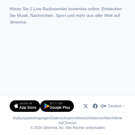
Hören Sie 1 Live-Radiosender kostenlos online. Entdecken
Sie Musik, Nachrichten, Sport und mehr aus aller Welt auf
Streema.
LADEN IM
JETZT BEI
Deutsch
App Store
Google Play
Nutzungsbedingungen
Datenschutzrichtlinie
Urheberrechtsrichtlinie
(öffnet in neuem Tab)
AdChoices
© 2026 Streema, Inc. Alle Rechte vorbehalten