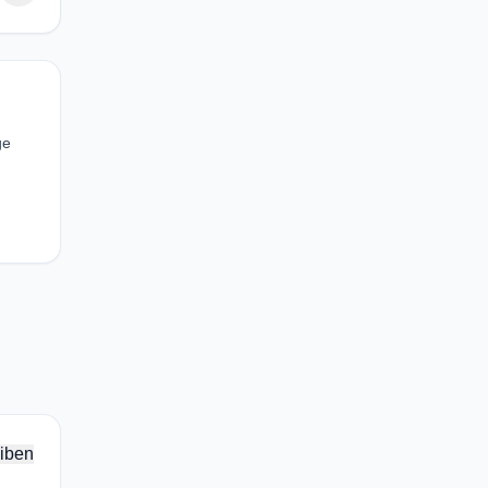
ge
iben