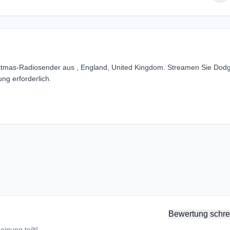
istmas-Radiosender aus , England, United Kingdom. Streamen Sie Dod
ng erforderlich.
Bewertung schre
inung teilt!