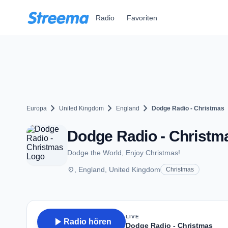
Zum Hauptinhalt springen
Radio
Favoriten
chevron_right
chevron_right
chevron_right
Europa
United Kingdom
England
Dodge Radio - Christmas
Dodge Radio - Christm
Dodge the World, Enjoy Christmas!
place
, England, United Kingdom
Christmas
LIVE
play_arrow
Radio hören
Dodge Radio - Christmas