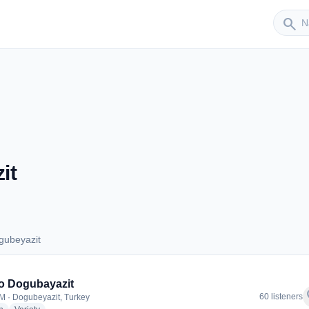
Sender
search
it
gubeyazit
Dogubeyazit
o Dogubayazit
f
60 listeners
M · Dogubeyazit, Turkey