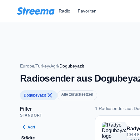
Zum Hauptinhalt springen
Radio
Favoriten
Europe
/
Turkey
/
Agri
/
Dogubeyazit
Radiosender aus Dogubeyaz
close
Alle zurücksetzen
Dogubeyazit
1 Radiosender aus Do
Filter
STANDORT
1 Radiosender aus 
chevron_left
Agri
Rady
104.4 F
Städte