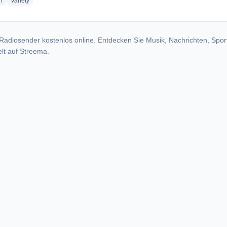
radio stations
radio stations
h
Variety
Radiosender kostenlos online. Entdecken Sie Musik, Nachrichten, Spor
lt auf Streema.