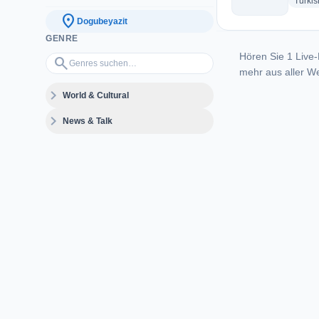
Turkis
location_on
Dogubeyazit
GENRE
Hören Sie 1 Live-
Genres suchen…
search
mehr aus aller We
expand_more
World & Cultural
expand_more
News & Talk