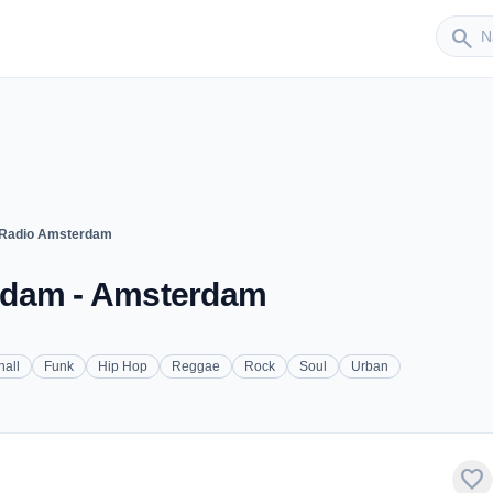
Sender
search
 Radio Amsterdam
rdam - Amsterdam
all
Funk
Hip Hop
Reggae
Rock
Soul
Urban
favorite