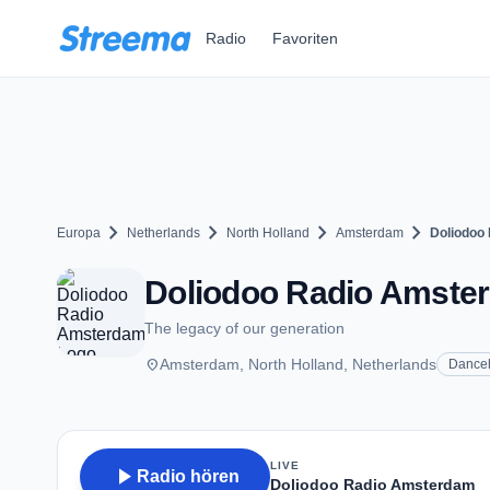
Zum Hauptinhalt springen
Radio
Favoriten
chevron_right
chevron_right
chevron_right
chevron_right
Europa
Netherlands
North Holland
Amsterdam
Doliodoo
Doliodoo Radio Amste
The legacy of our generation
place
Amsterdam, North Holland, Netherlands
Danceh
LIVE
play_arrow
Radio hören
Doliodoo Radio Amsterdam