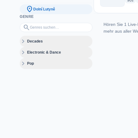
rad
90s
location_on
Dolní Lutyně
GENRE
Hören Sie 1 Live-
Genres suchen…
search
mehr aus aller We
expand_more
Decades
expand_more
Electronic & Dance
expand_more
Pop