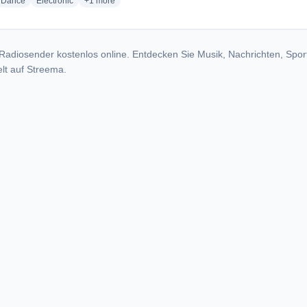
io stations
radio stations
radio stations
more genres for JuKej Radio
Dance
Electronic
+1
more
Radiosender kostenlos online. Entdecken Sie Musik, Nachrichten, Spor
lt auf Streema.