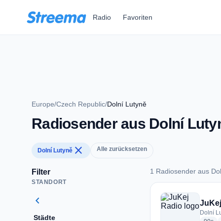
Zum Hauptinhalt springen
Radio
Favoriten
Europe
/
Czech Republic
/
Dolní Lutyně
Radiosender aus Dolní Luty
close
Alle zurücksetzen
Dolní Lutyně
1 Radiosender aus Dol
Filter
STANDORT
1 Radiosender aus 
chevron_left
JuKej
Dolní L
Städte