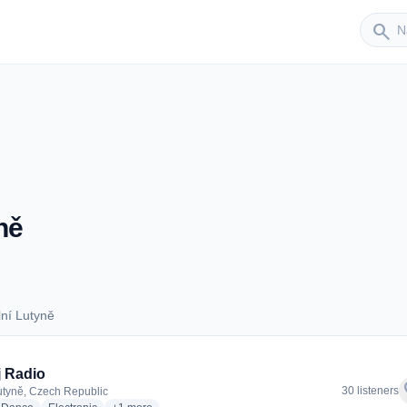
Sender
search
ně
ní Lutyně
Dolní Lutyně
 Radio
f
30 listeners
utyně, Czech Republic