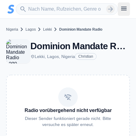
Zum Hauptinhalt springen
Sender suchen
menu
search
arrow_forward
chevron_right
chevron_right
chevron_right
Nigeria
Lagos
Lekki
Dominion Mandate Radio
Dominion Mandate Radio - Lekki
place
Lekki, Lagos, Nigeria
Christian
wifi_off
Radio vorübergehend nicht verfügbar
Dieser Sender funktioniert gerade nicht. Bitte
versuche es später erneut.