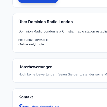
Über Dominion Radio London
Dominion Radio London is a Christian radio station estab
FREQUENZ
SPRACHE
Online only
English
Hörerbewertungen
Noch keine Bewertungen. Seien Sie der Erste, der seine Me
Kontakt
language
www.dominionradio.org