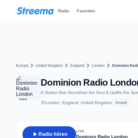
Zum Hauptinhalt springen
Radio
Favoriten
chevron_right
chevron_right
chevron_right
chevron_right
Europa
United Kingdom
England
London
Dominion Radi
Dominion Radio Londo
A Station that Nourishes the Soul & Uplifts the Spir
place
London, England, United Kingdom
Gospel
LIVE
play_arrow
Radio hören
Dominion Radio London