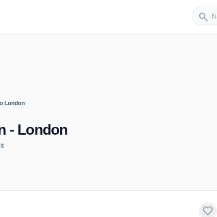
Sender
search
o London
n - London
it
favorite