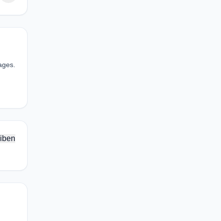
ages.
iben