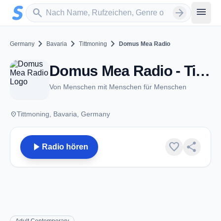
Zum Hauptinhalt springen
Sender suchen
menu
search
arrow_forward
chevron_right
chevron_right
chevron_right
Germany
Bavaria
Tittmoning
Domus Mea Radio
Domus Mea Radio - Tittmoning
Von Menschen mit Menschen für Menschen
place
Tittmoning, Bavaria, Germany
play_arrow
favorite
share
Radio hören