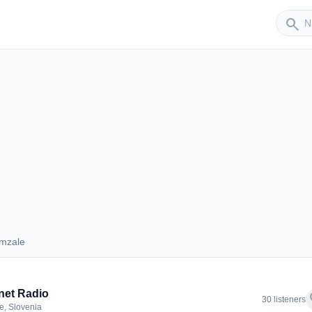
Sender
search
mzale
 Domzale
net Radio
f
30 listeners
, Slovenia