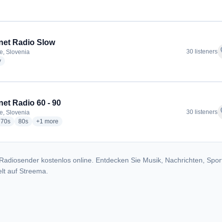
net Radio Slow
f
30 listeners
, Slovenia
radio stations
y
net Radio 60 - 90
f
30 listeners
, Slovenia
io stations
radio stations
radio stations
more genres for Partynet Radio 60 - 90
70s
80s
+1
more
Radiosender kostenlos online. Entdecken Sie Musik, Nachrichten, Spor
lt auf Streema.