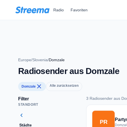
Zum Hauptinhalt springen
Radio
Favoriten
Europe
/
Slovenia
/
Domzale
Radiosender aus Domzale
close
Alle zurücksetzen
Domzale
3 Radiosender aus Do
Filter
STANDORT
3 Radiosender aus
chevron_left
Party
PR
Städte
Domzale