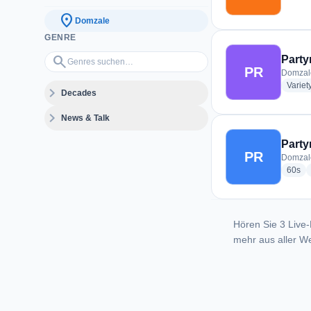
location_on
Domzale
GENRE
Genres suchen…
search
Party
PR
Domzale
Variet
expand_more
Decades
expand_more
News & Talk
Party
PR
Domzale
rad
60s
Hören Sie 3 Live-
mehr aus aller We